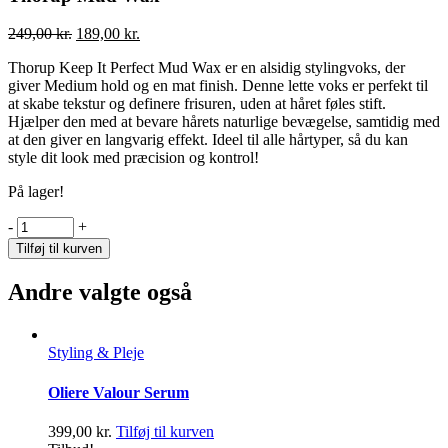
Original
Current
249,00
kr.
189,00
kr.
price
price
Thorup Keep It Perfect Mud Wax er en alsidig stylingvoks, der
was:
is:
giver Medium hold og en mat finish. Denne lette voks er perfekt til
249,00 kr..
189,00 kr..
at skabe tekstur og definere frisuren, uden at håret føles stift.
Hjælper den med at bevare hårets naturlige bevægelse, samtidig med
at den giver en langvarig effekt. Ideel til alle hårtyper, så du kan
style dit look med præcision og kontrol!
På lager!
Thorup
-
+
Mud
Tilføj til kurven
Wax
quantity
Andre valgte også
Styling & Pleje
Oliere Valour Serum
399,00
kr.
Tilføj til kurven