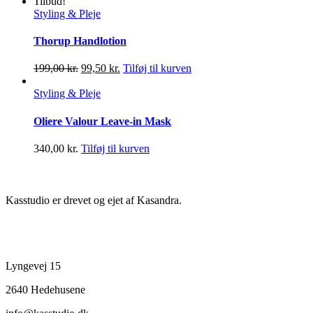
Tilbud!
Styling & Pleje
Thorup Handlotion
Original
Current
199,00
kr.
99,50
kr.
Tilføj til kurven
price
price
was:
is:
Styling & Pleje
199,00 kr..
99,50 kr..
Oliere Valour Leave-in Mask
340,00
kr.
Tilføj til kurven
Information
Kasstudio er drevet og ejet af Kasandra.
Kontakt
Lyngevej 15
2640 Hedehusene