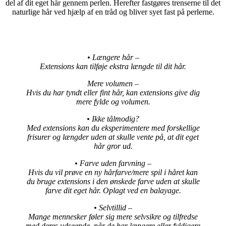
del af dit eget hår gennem perlen. Herefter fastgøres trenserne til det
naturlige hår ved hjælp af en tråd og bliver syet fast på perlerne.
• Længere hår –
Extensions kan tilføje ekstra længde til dit hår.
Mere volumen –
Hvis du har tyndt eller fint hår, kan extensions give dig
mere fylde og volumen.
• Ikke tålmodig?
Med extensions kan du eksperimentere med forskellige
frisurer og længder uden at skulle vente på, at dit eget
hår gror ud.
• Farve uden farvning –
Hvis du vil prøve en ny hårfarve/mere spil i håret kan
du bruge extensions i den ønskede farve uden at skulle
farve dit eget hår. Oplagt ved en balayage.
• Selvtillid –
Mange mennesker føler sig mere selvsikre og tilfredse
med deres udseende, når de har længere eller fyldigere