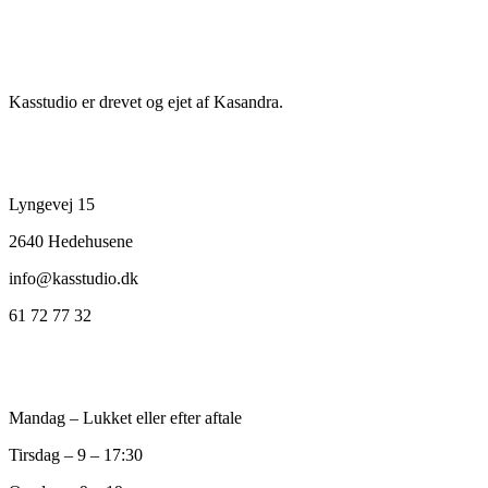
Information
Kasstudio er drevet og ejet af Kasandra.
Kontakt
Lyngevej 15
2640 Hedehusene
info@kasstudio.dk
61 72 77 32
Åbningstider
Mandag – Lukket eller efter aftale
Tirsdag – 9 – 17:30